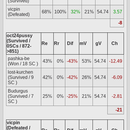
(Survived)
vicpin
68%
100%
32%
21%
54.74
3.57
(Defeated)
-8
oct24pussy
(Survived /
Re
Rr
Dif
mV
gV
Ch
0SCs / 872-
>851)
pashka-be
43%
0%
-43%
53%
54.74
-12.49
(Won / 18 SC )
lost-kurchen
(Survived / 9
42%
0%
-42%
26%
54.74
-6.09
SC )
Budurgus
(Survived / 7
25%
0%
-25%
21%
54.74
-2.81
SC )
-21
vicpin
(Defeated /