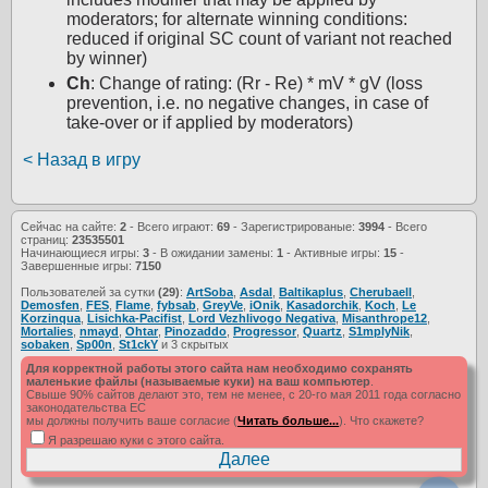
moderators; for alternate winning conditions:
reduced if original SC count of variant not reached
by winner)
Ch
: Change of rating: (Rr - Re) * mV * gV (loss
prevention, i.e. no negative changes, in case of
take-over or if applied by moderators)
< Назад в игру
Сейчас на сайте:
2
- Всего играют:
69
- Зарегистрированые:
3994
- Всего
страниц:
23535501
Начинающиеся игры:
3
- В ожидании замены:
1
- Активные игры:
15
-
Завершенные игры:
7150
Пользователей за сутки
(29)
:
ArtSoba
,
Asdal
,
Baltikaplus
,
Cherubaell
,
Demosfen
,
FES
,
Flame
,
fybsab
,
GreyVe
,
iOnik
,
Kasadorchik
,
Koch
,
Le
Korzinqua
,
Lisichka-Pacifist
,
Lord Vezhlivogo Negativa
,
Misanthrope12
,
Mortalies
,
nmayd
,
Ohtar
,
Pinozaddo
,
Progressor
,
Quartz
,
S1mplyNik
,
sobaken
,
Sp00n
,
St1ckY
и 3 скрытых
Для корректной работы этого сайта нам необходимо сохранять
маленькие файлы (называемые куки) на ваш компьютер
.
Свыше 90% сайтов делают это, тем не менее, с 20-го мая 2011 года согласно
законодательства ЕС
мы должны получить ваше согласие (
Читать больше...
). Что скажете?
Я разрешаю куки с этого сайта.