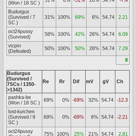
51%
0%
-51%
26%
54.74
-7.4
(Won / 18 SC )
Budurgus
(Survived / 7
31%
100%
69%
6%
54.74
2.21
SC )
oct24pussy
58%
100%
42%
26%
54.74
6.09
(Survived)
vicpin
50%
100%
50%
26%
54.74
7.29
(Defeated)
8
Budurgus
(Survived /
Re
Rr
Dif
mV
gV
Ch
7SCs / 1350-
>1342)
pashka-be
69%
0%
-69%
32%
54.74
-12.3
(Won / 18 SC )
lost-kurchen
(Survived / 9
69%
0%
-69%
6%
54.74
-2.21
SC )
oct24pussy
75%
100%
25%
21%
54.74
2.81