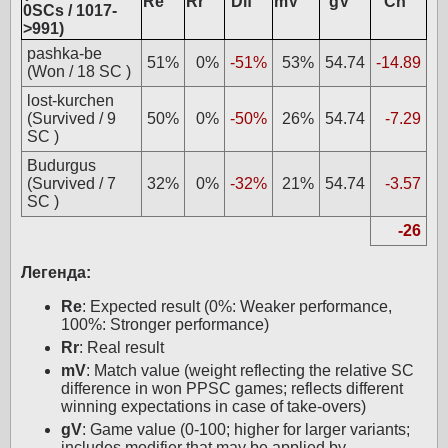
Re
Rr
Dif
mV
gV
Ch
0SCs / 1017-
>991)
pashka-be
51%
0%
-51%
53%
54.74
-14.89
(Won / 18 SC )
lost-kurchen
(Survived / 9
50%
0%
-50%
26%
54.74
-7.29
SC )
Budurgus
(Survived / 7
32%
0%
-32%
21%
54.74
-3.57
SC )
-26
Легенда:
Re
: Expected result (0%: Weaker performance,
100%: Stronger performance)
Rr
: Real result
mV
: Match value (weight reflecting the relative SC
difference in won PPSC games; reflects different
winning expectations in case of take-overs)
gV
: Game value (0-100; higher for larger variants;
includes modifier that may be applied by