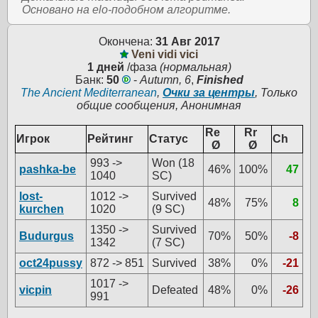
Основано на elo-подобном алгоритме.
Окончена:
31 Авг 2017
Veni vidi vici
1 дней
/фаза
(нормальная)
Банк:
50
-
Autumn, 6
,
Finished
The Ancient Mediterranean
,
Очки за центры
, Только
общие сообщения, Анонимная
Re
Rr
Игрок
Рейтинг
Статус
Ch
Ø
Ø
993 ->
Won (18
pashka-be
46%
100%
47
1040
SC)
lost-
1012 ->
Survived
48%
75%
8
kurchen
1020
(9 SC)
1350 ->
Survived
Budurgus
70%
50%
-8
1342
(7 SC)
oct24pussy
872 -> 851
Survived
38%
0%
-21
1017 ->
vicpin
Defeated
48%
0%
-26
991