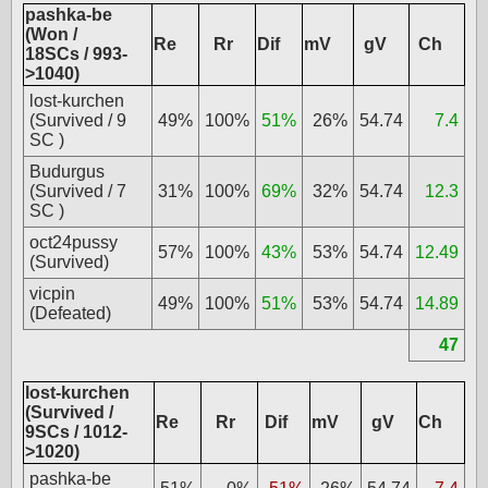
pashka-be
(Won /
Re
Rr
Dif
mV
gV
Ch
18SCs / 993-
>1040)
lost-kurchen
(Survived / 9
49%
100%
51%
26%
54.74
7.4
SC )
Budurgus
(Survived / 7
31%
100%
69%
32%
54.74
12.3
SC )
oct24pussy
57%
100%
43%
53%
54.74
12.49
(Survived)
vicpin
49%
100%
51%
53%
54.74
14.89
(Defeated)
47
lost-kurchen
(Survived /
Re
Rr
Dif
mV
gV
Ch
9SCs / 1012-
>1020)
pashka-be