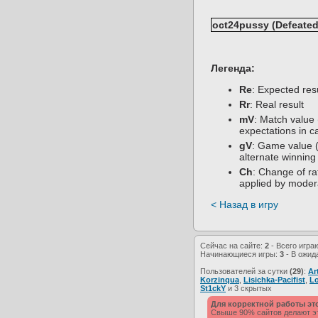
oct24pussy (Defeated 
Легенда:
Re
: Expected re
Rr
: Real result
mV
: Match value 
expectations in c
gV
: Game value (
alternate winning
Ch
: Change of rat
applied by moder
< Назад в игру
Сейчас на сайте:
2
- Всего игра
Начинающиеся игры:
3
- В ожид
Пользователей за сутки
(29)
:
Ar
Korzinqua
,
Lisichka-Pacifist
,
Lo
St1ckY
и 3 скрытых
Для корректной работы эт
Свыше 90% сайтов делают это