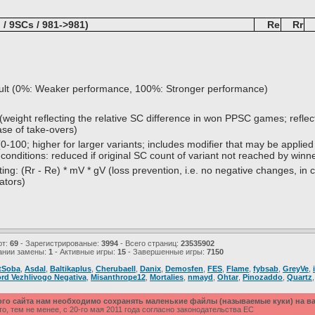
/ 9SCs / 981->981)
Re
Rr
sult (0%: Weaker performance, 100%: Stronger performance)
(weight reflecting the relative SC difference in won PPSC games; reflect
ase of take-overs)
0-100; higher for larger variants; includes modifier that may be applied
 conditions: reduced if original SC count of variant not reached by winn
ing: (Rr - Re) * mV * gV (loss prevention, i.e. no negative changes, in c
ators)
ют:
69
- Зарегистрированые:
3994
- Всего страниц:
23535902
ании замены:
1
- Активные игры:
15
- Завершенные игры:
7150
tSoba
,
Asdal
,
Baltikaplus
,
Cherubaell
,
Danix
,
Demosfen
,
FES
,
Flame
,
fybsab
,
GreyVe
,
rd Vezhlivogo Negativa
,
Misanthrope12
,
Mortalies
,
nmayd
,
Ohtar
,
Pinozaddo
,
Quartz
ого сайта нам необходимо сохранять маленькие файлы (называемые куки) на 
, тем не менее, с 20-го мая 2011 года согласно законодательства ЕС