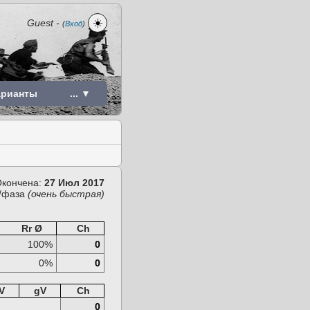
☀️
Guest
-
(
Вход
)
арианты
... ▼
кончена:
27 Июл 2017
/фаза
(очень быстрая)
Rr Ø
Ch
100%
0
0%
0
V
gV
Ch
0