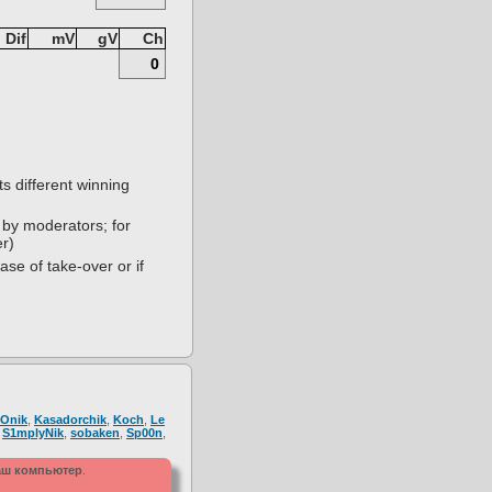
Dif
mV
gV
Ch
0
s different winning
 by moderators; for
er)
ase of take-over or if
iOnik
,
Kasadorchik
,
Koch
,
Le
,
S1mplyNik
,
sobaken
,
Sp00n
,
ваш компьютер
.