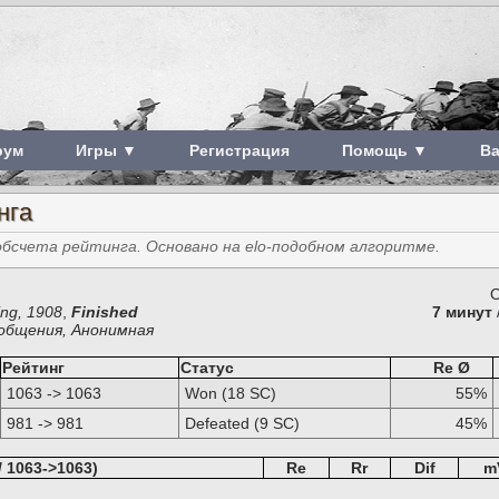
рум
Игры ▼
Регистрация
Помощь ▼
В
нга
счета рейтинга. Основано на elo-подобном алгоритме.
О
ing, 1908
,
Finished
7 минут
ообщения, Анонимная
Рейтинг
Статус
Re Ø
1063 -> 1063
Won (18 SC)
55%
981 -> 981
Defeated (9 SC)
45%
/ 1063->1063)
Re
Rr
Dif
m