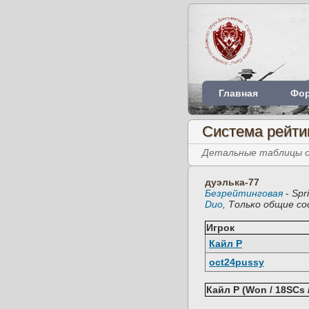
Главная
Фо
Система рейти
Детальные таблицы об
дуэлька-77
Безрейтинговая
-
Spr
Duo
, Только общие с
Игрок
Кайл Р
oct24pussy
Кайл Р (Won / 18SCs 