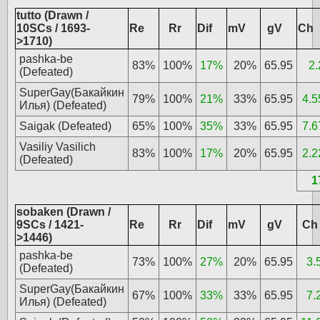
tutto (Drawn /
10SCs / 1693-
Re
Rr
Dif
mV
gV
Ch
>1710)
pashka-be
83%
100%
17%
20%
65.95
2.
(Defeated)
SuperGay(Бакайкин
79%
100%
21%
33%
65.95
4.5
Илья) (Defeated)
Saigak (Defeated)
65%
100%
35%
33%
65.95
7.6
Vasiliy Vasilich
83%
100%
17%
20%
65.95
2.2
(Defeated)
1
sobaken (Drawn /
9SCs / 1421-
Re
Rr
Dif
mV
gV
Ch
>1446)
pashka-be
73%
100%
27%
20%
65.95
3.
(Defeated)
SuperGay(Бакайкин
67%
100%
33%
33%
65.95
7.
Илья) (Defeated)