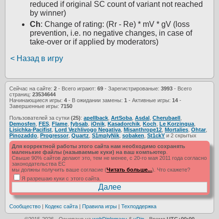
reduced if original SC count of variant not reached
by winner)
Ch
: Change of rating: (Rr - Re) * mV * gV (loss
prevention, i.e. no negative changes, in case of
take-over or if applied by moderators)
< Назад в игру
Сейчас на сайте:
2
- Всего играют:
69
- Зарегистрированые:
3993
- Всего
страниц:
23534644
Начинающиеся игры:
4
- В ожидании замены:
1
- Активные игры:
14
-
Завершенные игры:
7150
Пользователей за сутки
(25)
:
apellback
,
ArtSoba
,
Asdal
,
Cherubaell
,
Demosfen
,
FES
,
Flame
,
fybsab
,
iOnik
,
Kasadorchik
,
Koch
,
Le Korzinqua
,
Lisichka-Pacifist
,
Lord Vezhlivogo Negativa
,
Misanthrope12
,
Mortalies
,
Ohtar
,
Pinozaddo
,
Progressor
,
Quartz
,
S1mplyNik
,
sobaken
,
St1ckY
и 2 скрытых
Для корректной работы этого сайта нам необходимо сохранять
маленькие файлы (называемые куки) на ваш компьютер
.
Свыше 90% сайтов делают это, тем не менее, с 20-го мая 2011 года согласно
законодательства ЕС
мы должны получить ваше согласие (
Читать больше...
). Что скажете?
Я разрешаю куки с этого сайта.
Сообщество
|
Кодекс сайта
|
Правила игры
|
Техподдержка