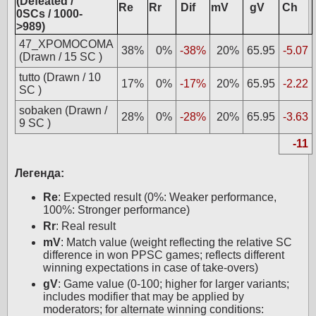
(Defeated /
Re
Rr
Dif
mV
gV
Ch
0SCs / 1000-
>989)
47_ХРОМОСОМА
38%
0%
-38%
20%
65.95
-5.07
(Drawn / 15 SC )
tutto (Drawn / 10
17%
0%
-17%
20%
65.95
-2.22
SC )
sobaken (Drawn /
28%
0%
-28%
20%
65.95
-3.63
9 SC )
-11
Легенда:
Re
: Expected result (0%: Weaker performance,
100%: Stronger performance)
Rr
: Real result
mV
: Match value (weight reflecting the relative SC
difference in won PPSC games; reflects different
winning expectations in case of take-overs)
gV
: Game value (0-100; higher for larger variants;
includes modifier that may be applied by
moderators; for alternate winning conditions: