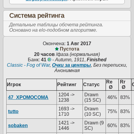
Система рейтинга
Детальные таблицы обсчета рейтинга.
Основано на elo-подобном алгоритме.
Окончена:
1 Авг 2017
Пустота
20 часов
/фаза
(нормальная)
Банк:
41
-
Autumn, 1911
,
Finished
Classic - Fog of War
,
Очки за центры
, Без переписки,
Анонимная
Re
Rr
Игрок
Рейтинг
Статус
Ø
Ø
1204 ->
Drawn
47_ХРОМОСОМА
46%
83%
1238
(15 SC)
1693 ->
Drawn
tutto
75%
83%
1710
(10 SC)
1421 ->
Drawn (9
sobaken
60%
83%
1446
SC)