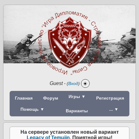
Guest
-
☀️
(
Вход
)
Игры ▼
Главная
Форум
Регистрация
Помощь ▼
... ▼
Варианты
На сервере установлен новый вариант
Legacy of Temujin
. Приятной игры!