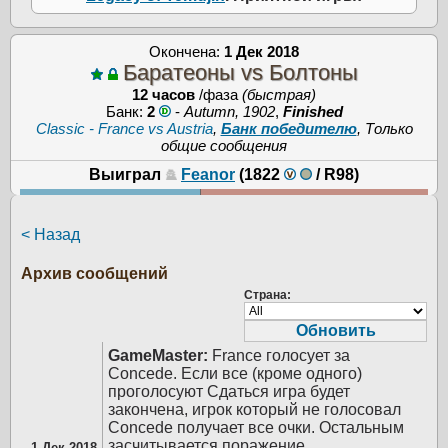
Окончена:
1 Дек 2018
Баратеоны vs Болтоны
12 часов
/фаза
(быстрая)
Банк:
2
-
Autumn, 1902
,
Finished
Classic - France vs Austria
,
Банк победителю
, Только
общие сообщения
Выиграл
Feanor
(1822
/
R98
)
< Назад
Архив сообщений
Страна:
GameMaster:
France голосует за
Concede. Если все (кроме одного)
проголосуют Сдаться игра будет
закончена, игрок который не голосовал
Concede получает все очки. Остальным
засчитывается поражение.
1 Дек 2018