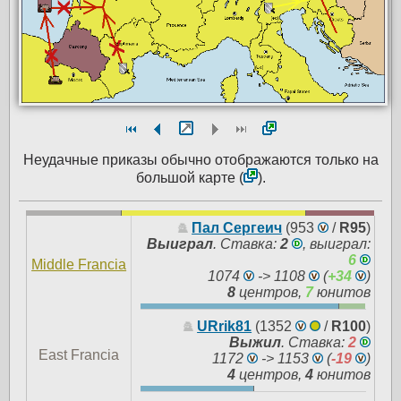
Неудачные приказы обычно отображаются только на
большой карте (
).
Пал Сергеич
(953
/
R95
)
Выиграл
.
Ставка:
2
, выиграл:
6
Middle Francia
1074
-> 1108
(
+34
)
8
центров,
7
юнитов
URrik81
(1352
/
R100
)
Выжил
.
Ставка:
2
East Francia
1172
-> 1153
(
-19
)
4
центров,
4
юнитов