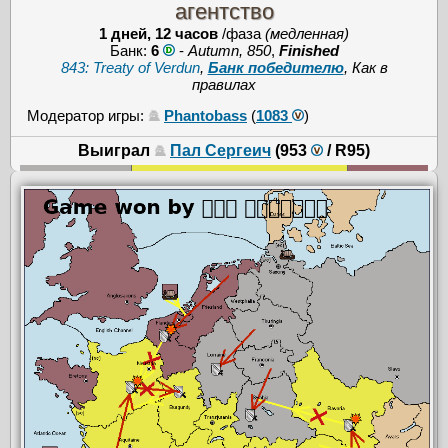
агентство
1 дней, 12 часов
/фаза
(медленная)
Банк:
6
-
Autumn, 850
,
Finished
843: Treaty of Verdun
,
Банк победителю
, Как в
правилах
Модератор игры:
Phantobass
(
1083
)
Выиграл
Пал Сергеич
(953
/
R95
)