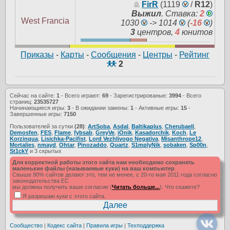
FirR
(1119
/
R12
)
Выжил
.
Ставка:
2
West Francia
1030
-> 1014
(
-16
)
3
центров,
4
юнитов
Приказы
-
Карты
-
Сообщения
-
Центры
-
Рейтинг
2
Сейчас на сайте:
1
- Всего играют:
69
- Зарегистрированые:
3994
- Всего
страниц:
23535727
Начинающиеся игры:
3
- В ожидании замены:
1
- Активные игры:
15
-
Завершенные игры:
7150
Пользователей за сутки
(28)
:
ArtSoba
,
Asdal
,
Baltikaplus
,
Cherubaell
,
Demosfen
,
FES
,
Flame
,
fybsab
,
GreyVe
,
iOnik
,
Kasadorchik
,
Koch
,
Le
Korzinqua
,
Lisichka-Pacifist
,
Lord Vezhlivogo Negativa
,
Misanthrope12
,
Mortalies
,
nmayd
,
Ohtar
,
Pinozaddo
,
Quartz
,
S1mplyNik
,
sobaken
,
Sp00n
,
St1ckY
и 3 скрытых
Для корректной работы этого сайта нам необходимо сохранять
маленькие файлы (называемые куки) на ваш компьютер
.
Свыше 90% сайтов делают это, тем не менее, с 20-го мая 2011 года согласно
законодательства ЕС
мы должны получить ваше согласие (
Читать больше...
). Что скажете?
Я разрешаю куки с этого сайта.
Сообщество
|
Кодекс сайта
|
Правила игры
|
Техподдержка