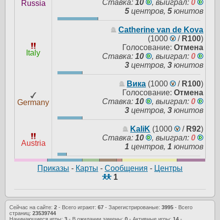
Ставка:
10
, выиграл:
0
Russia
5
центров,
5
юнитов
Catherine van de Kova
(1000
/
R100
)
Голосование:
Отмена
Italy
Ставка:
10
, выиграл:
0
3
центров,
3
юнитов
Вика
(1000
/
R100
)
Голосование:
Отмена
Ставка:
10
, выиграл:
0
Germany
3
центров,
3
юнитов
KaliK
(1000
/
R92
)
Ставка:
10
, выиграл:
0
Austria
1
центров,
1
юнитов
Приказы
-
Карты
-
Сообщения
-
Центры
1
Сейчас на сайте:
2
- Всего играют:
67
- Зарегистрированые:
3995
- Всего
страниц:
23539744
Начинающиеся игры:
3
- В ожидании замены:
0
- Активные игры:
14
-